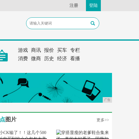
注册
登陆
游戏
商讯
报价
买车
专栏
消费
微商
历史
经济
看播
广告
点
图片
更多>>