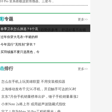
/10 Pro 全系搭载这款传感器。三星今...
彩
专题
更多>>
春季卫衣怎么挑选？8个流
过年你穿大毛衣+半裙的样
今年流行“无性别”穿衣？
买羽绒服不要只选黑色，今
击
排行
更多>>
怎么在手机上玩英雄联盟 不用安装模拟器
上海移动发布千元5G手机，开启触手可达的5G时
京东7月份手机销量榜单出炉，锤子手机销量暴涨2
小米Note 2a将上市 或用超声波隐藏式指纹
定了！华为Mate 20 Pro工程机曝光：曲