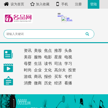
设为首页
加入收藏
手机
注册
登陆
资讯
美妆
焦点
推荐
头条
美容
服饰
电影
星座
电视
母婴
生活
读书
司法
学习
时尚
企业
文化
高尔夫
投资
游戏
商讯
报价
买车
专栏
消费
微商
历史
经济
看播