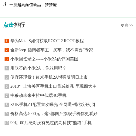
3
一波超高颜值新品，猜猜能
点击
排行
更多>>
华为Mate S如何获取ROOT？ROOT教程
1
全新Jeep⁺指南者车主：买车，我不需要“专家
2
小米回忆录之-----小米2A的评测美图
3
用联芯的小米2A，你敢用吗？
4
便宜还现货！红米手机2A增强版明日上市
5
2018年上海关区手机出口量减价涨 呈现四大主
6
中移动未来主推中低端4G手机
7
ZUK手机Z1配置首次曝光 全网通+指纹识别引
8
价格高达4000元，这5部国产旗舰手机你更看好
9
90后 00后绝对没有见过的高科技“熊猫”手机
10