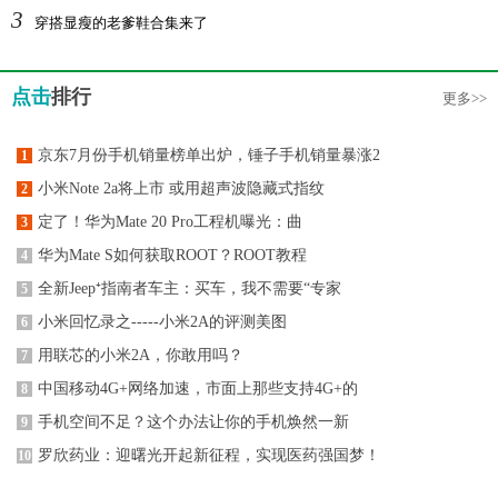
3
穿搭显瘦的老爹鞋合集来了
点击
排行
更多>>
京东7月份手机销量榜单出炉，锤子手机销量暴涨2
1
小米Note 2a将上市 或用超声波隐藏式指纹
2
定了！华为Mate 20 Pro工程机曝光：曲
3
华为Mate S如何获取ROOT？ROOT教程
4
全新Jeep⁺指南者车主：买车，我不需要“专家
5
小米回忆录之-----小米2A的评测美图
6
用联芯的小米2A，你敢用吗？
7
中国移动4G+网络加速，市面上那些支持4G+的
8
手机空间不足？这个办法让你的手机焕然一新
9
罗欣药业：迎曙光开起新征程，实现医药强国梦！
10