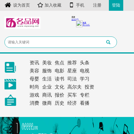
设为首页
加入收藏
手机
注册
登陆
资讯
美妆
焦点
推荐
头条
美容
服饰
电影
星座
电视
母婴
生活
读书
司法
学习
时尚
企业
文化
高尔夫
投资
游戏
商讯
报价
买车
专栏
消费
微商
历史
经济
看播