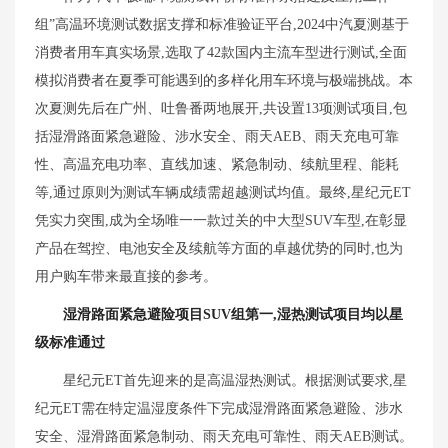
组”高温环境测试数据支撑和标准验证平台,2024中汽夏测基于
消费者用车真实场景,选取了42款国内主流车型进行测试,全面
模拟消费者在夏季可能遇到的多样化用车环境与极端挑战。本
次夏测先后在广州、吐鲁番两地展开,共设置13项测试项目,包
括湿滑路面紧急避险、涉水安全、雨天AEB、雨天充电可靠
性、高温充电功率、直线加速、紧急制动、续航里程、能耗
等,通过原则为测试车辆成绩需超越测试均值。最终,星纪元ET
凭实力突围,成为全场唯一一款过关的中大型SUV车型,在彰显
产品在驾控、电池安全及续航等方面的卓越优势的同时,也为
用户购车带来最直接的参考。
湿滑路面紧急避险项目
S
UV组
第一,湿热测试项目均以星
级标准通过
星纪元ET首先迎来的是高温湿热测试。根据测试要求,星
纪元ET需在特定温湿度条件下完成湿滑路面紧急避险、涉水
安全、湿滑路面紧急制动、雨天充电可靠性、雨天AEB测试。