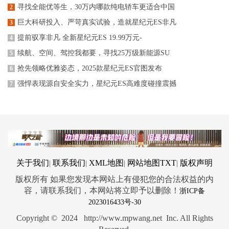
寻找全能优等生，30万内哪款纯电轿车更适合中国
2
巨大科研投入、严苛真实试验，造就星纪元ES非凡
3
提前驭享非凡 全新星纪元ES 19.99万元-
4
续航、空间、驾控我都要，寻找25万级新能源SU
5
抢先领略优雅姿态，2025款星纪元ES官图发布
6
强悍表现源自安全实力，星纪元ES高难度碰撞震撼
7
关于我们
联系我们
XML地图
网站地图
TXT
版权声明
|
|
|
|
版权所有 如果您发现本网站上有侵犯您的合法权益的内
容，请联系我们，本网站将立即予以删除！
浙ICP备
2023016433号-30
Copyright © 2024 http://www.mpwang.net Inc. All Rights