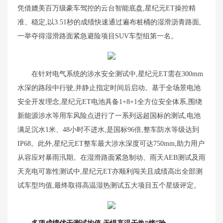
凭借媲美百万级豪车驾控的云台智能底盘,星纪元ET操控精
准、稳定,以3.51秒的成绩快速通过遍布桩桶的湿滑沥青路面,
一举夺得湿滑路面紧急避险项目SUV车型组第一名。
在针对电气系统的涉水安全测试中,星纪元ET需在300mm
水深的路段中行驶,并静止指定时间后启动。基于全场景电池
安全开发理念,星纪元ET电池具备1+8+1全方位安全体系,围绕
新能源涉水等用车风险点进行了一系列远超国标的测试,电池
满足沉水1米、48小时不进水,是国标96倍,整车防水等级达到
IP68。此外,星纪元ET整车最大涉水深度可达750mm,助力用户
从容应对暴雨汛期。在湿滑路面紧急制动、雨天AEB测试及雨
天充电可靠性测试中,星纪元ET亦顺利闯关且成绩高出全部测
试车型均值,最终取得高温湿热测试五大项目五个星级评定。