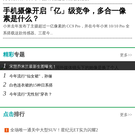
手机摄像开启「亿」级竞争，多合一像
素是什么？
小米去年发布了主摄超过一亿像素的 CC9 Pro，并在今年小米 10/10 Pro 全
系搭载这款传感器。三星今...
精彩
专题
更多>>
1
宋慧乔米兰最新生图曝光！
1
今年流行“仙女裙”，孙俪
2
白色连衣裙的15种日系搭
3
今年流行“无性别”穿衣？
点击
排行
更多>>
全场唯一通关中大型SUV！星纪元ET实力闪耀2
1