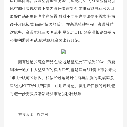
康用车保障。高温空调降温测试中,星纪元ET的双层流智能新
风空调可实现空调下层内循环快速制冷,前排智能电动出风口
能够自动识别用户坐姿位置,针对不同用户空调使用需求,拥有
多种吹风模式,确保“超级舒适”。在高温续驶里程、高温续航
达成率、高温能耗三项测试中,星纪元ET历经高温长途驾驶考
验顺利通过测试,成就低耗高效出行典范。
拥有过硬的综合产品性能,既是星纪元ET成为2024中汽夏
测唯一通关中大型SUV的实力底气,也是其自5月份上市以来受
到用户认可的原因。相信经过这场对性能与品质的实操实练,
星纪元ET在给用户惊喜、让用户满意、赢用户信赖的同时,也
将进一步夯实高端新能源市场新标杆形象!
推荐阅读：
旗龙网