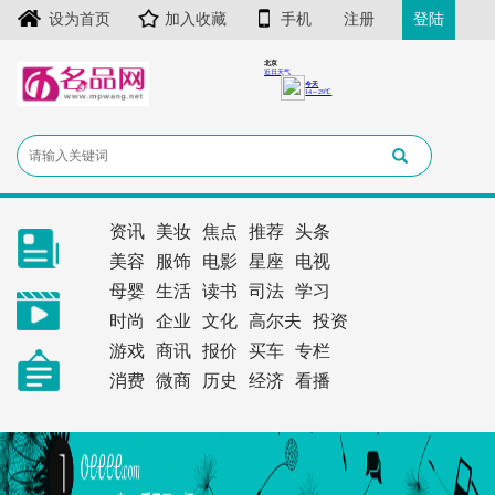
设为首页
加入收藏
手机
注册
登陆
资讯
美妆
焦点
推荐
头条
美容
服饰
电影
星座
电视
母婴
生活
读书
司法
学习
时尚
企业
文化
高尔夫
投资
游戏
商讯
报价
买车
专栏
消费
微商
历史
经济
看播