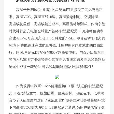
多项成绩优于测试均值,无惧高温干热“烤”验
高温干热测试(吐鲁番)中,星纪元ET共接受了高温充电功
率、高温VOC、高温直线加速、高温紧急制动、空调降温、
高温续驶里程、高温续航达成率、高温能耗等测试。作为宁德
时代神行超充电池全球量产首搭车型,星纪元ET充电峰值功率
高达420kW,可实现充电11.5分钟续航475km,即使在骄阳似火的
环境下,也能迅速完成能量补给,让用户拥有想走就走的自由出
行。同时,星纪元ET配备的800V超高效电驱、与百万级豪车同
等的六活塞固定卡钳等也令其在高温直线加速及高温紧急制动
测试中成绩一骑绝尘,可以说是既能跑得快也能刹得住!
作为获得中汽研“CN95健康座舱(5A级)”认证的车型,星纪
元ET在“清新空气、抗菌防霉、健康选材、电磁洁净、低噪隔
音”5个认证维度均达到了A级,因此即便是面对吐鲁番暴晒环境
下的高温VOC测试,星纪元ET依然从容通过,为用户提供安全健