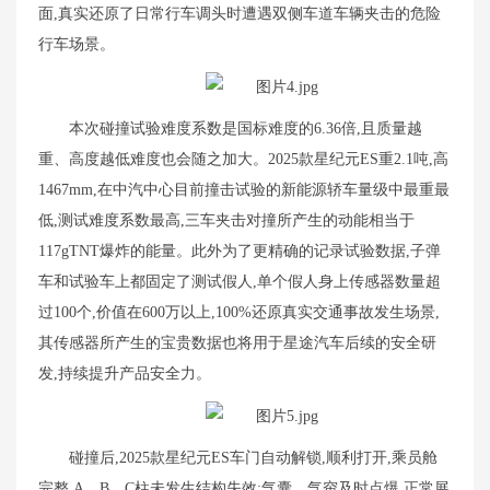
面,真实还原了日常行车调头时遭遇双侧车道车辆夹击的危险
行车场景。
本次碰撞试验难度系数是国标难度的6.36倍,且质量越
重、高度越低难度也会随之加大。2025款星纪元ES重2.1吨,高
1467mm,在中汽中心目前撞击试验的新能源轿车量级中最重最
低,测试难度系数最高,三车夹击对撞所产生的动能相当于
117gTNT爆炸的能量。此外为了更精确的记录试验数据,子弹
车和试验车上都固定了测试假人,单个假人身上传感器数量超
过100个,价值在600万以上,100%还原真实交通事故发生场景,
其传感器所产生的宝贵数据也将用于星途汽车后续的安全研
发,持续提升产品安全力。
碰撞后,2025款星纪元ES车门自动解锁,顺利打开,乘员舱
完整,A、B、C柱未发生结构失效;气囊、气帘及时点爆,正常展