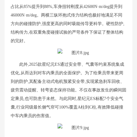
占比从85%提升到88%,车身扭转刚度从42600N·m/deg提升到
46000N·m/deg。两横三纵环抱式传力结构也极好地满足不同
方向的碰撞防护,强度更高的同时吸能传导更科学。硬性防护,
结构传力,在双重角度碰撞试验的严苛条件下保证了整体结构
的完好。
此外,2025款星纪元ES通过安全带、气囊等约束系统集成
优化,从而达到对车内乘员的全面保护。为了给乘员带来更周
到的防护,其配备主动式电机预紧安全带,实现紧急刹车回收、
疲劳震动提醒、转弯姿态保持功能。不仅在事故发生的瞬间固
定乘员,也可防患于未然。与此同时,星纪元ES标配7个安全气
囊,行业同级最长侧气帘可100%覆盖A柱到C柱,有效降低碰撞
中车内乘员的伤害值。