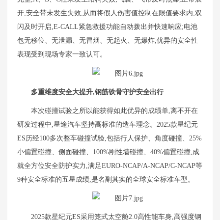
开,安全带未发生失效,从而将假人伤害值控制在限值要求内;双
闪及时开启,E-CALL紧急救援功能自动拨出并快速响应;电池
包无移位、无泄漏、无冒烟、无起火、无爆炸,优异的安全性
表现受到现场专家一致认可。
多重维度安全大提升,钢筋铁骨守护安全出行
本次碰撞试验之所以能获得如此优异的成绩单,离不开在
研发过程中,星途汽车坚持高标准的造车理念。2025款星纪元
ES历经100多次整车碰撞试验,包括行人保护、角度碰撞、25%
小偏置碰撞、侧面碰撞、100%刚性墙碰撞、40%偏置碰撞,成
就全方位安全防护实力,满足EURO-NCAP/A-NCAP/C-NCAP等
9种安全标准的五星成绩,是名副其实的全球安全标准车型。
2025款星纪元ES采用笼式太空舱2.0高性能车身,高强度钢