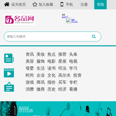
设为首页
加入收藏
手机
注册
登陆
资讯
美妆
焦点
推荐
头条
美容
服饰
电影
星座
电视
母婴
生活
读书
司法
学习
时尚
企业
文化
高尔夫
投资
游戏
商讯
报价
买车
专栏
消费
微商
历史
经济
看播