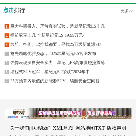
点击
排行
更多>>
巨大科研投入、严苛真实试验，造就星纪元ES非凡
1
提前驭享非凡 全新星纪元ES 19.99万元-
2
续航、空间、驾控我都要，寻找25万级新能源SU
3
抢先领略优雅姿态，2025款星纪元ES官图发布
4
强悍表现源自安全实力，星纪元ES高难度碰撞震撼
5
增程式SUV冠军，星纪元ET荣获“2024年中
6
25万预算内最值的新能源SUV，续航安全空间智
7
关于我们
联系我们
XML地图
网站地图
TXT
版权声明
|
|
|
|