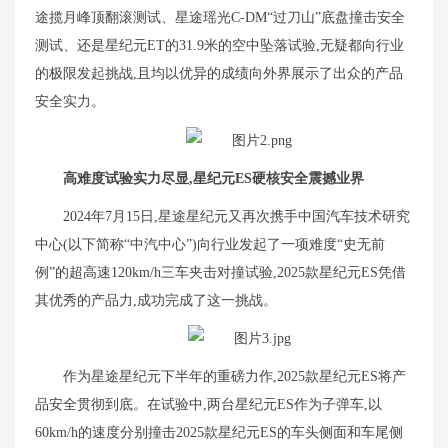
途揽月峰顶翻滚测试、星途瑶光C-DM“过刀山”底盘撞击安全
测试、还是星纪元ET的31.9米的空中坠落试验,无疑都向行业
的极限发起挑战,且均以优异的成绩向外界展示了出众的产品
安全实力。
高难度试验实力尽显,星纪元ES硬核安全震撼业界
2024年7月15日,星途星纪元又再次携手中国汽车技术研究
中心(以下简称“中汽中心”)向行业发起了一项难度“史无前
例”的超高速120km/h三车夹击对撞试验,2025款星纪元ES凭借
其优秀的产品力,成功完成了这一挑战。
作为星途星纪元下半年的重磅力作,2025款星纪元ES将产
品安全贯彻到底。在试验中,两台星纪元ES作为子弹车,以
60km/h的速度分别撞击2025款星纪元ES的车头侧面和车尾侧