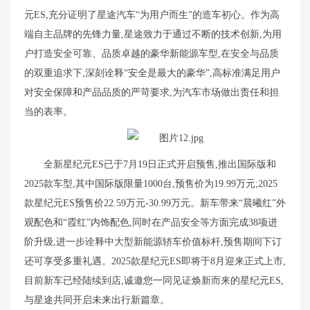
元ES,充分证明了星途汽车“为用户而生”的造车初心。作为高
端自主品牌的先锋力量,星途致力于通过不断的技术创新,为用
户打造安全可靠、品质卓越的豪华新能源车型,在安全与品质
的双重追求下,深刻诠释“安全是最大的豪华”,高标准满足用户
对安全保障和产品品质的严苛要求,为汽车市场做出责任和担
当的表率。
全新星纪元ES已于7月19日正式开启预售,推出国际版和
2025款车型,其中国际版限量1000台,预售价为19.99万元;2025
款星纪元ES预售价22.59万元-30.99万元。新车带来“晨曦红”外
观配色和“霞红”内饰配色,同时在产品安全等方面完成38项进
阶升级,进一步诠释中大型新能源轿车价值标杆,预售期间下订
还可享受多重礼遇。2025款星纪元ES即将于8月迎来正式上市,
目前新车已经陆续到店,诚邀您一同见证焕新而来的星纪元ES,
与星途共同开启未来出行新篇章。