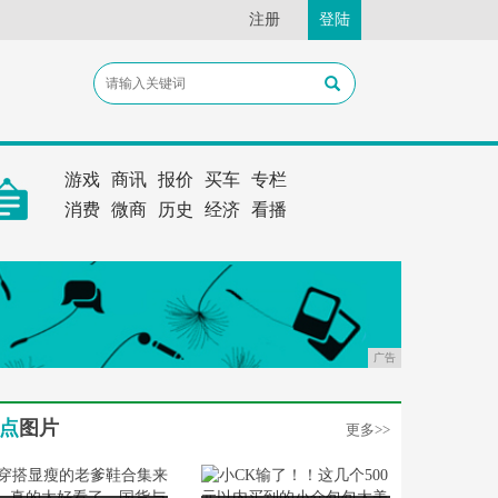
注册
登陆
游戏
商讯
报价
买车
专栏
消费
微商
历史
经济
看播
广告
点
图片
更多>>