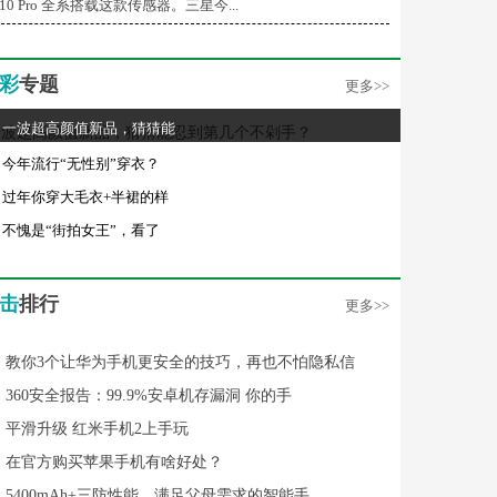
/10 Pro 全系搭载这款传感器。三星今...
彩
专题
更多>>
一波超高颜值新品，猜猜能
今年流行“无性别”穿衣？
过年你穿大毛衣+半裙的样
不愧是“街拍女王”，看了
击
排行
更多>>
教你3个让华为手机更安全的技巧，再也不怕隐私信
360安全报告：99.9%安卓机存漏洞 你的手
平滑升级 红米手机2上手玩
在官方购买苹果手机有啥好处？
5400mAh+三防性能，满足父母需求的智能手